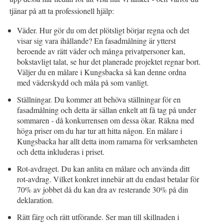
tjänar på att ta professionell hjälp:
Väder. Hur gör du om det plötsligt börjar regna och det
visar sig vara ihållande? En fasadmålning är ytterst
beroende av rätt väder och många privatpersoner kan,
bokstavligt talat, se hur det planerade projektet regnar bort.
Väljer du en målare i Kungsbacka så kan denne ordna
med väderskydd och måla på som vanligt.
Ställningar. Du kommer att behöva ställningar för en
fasadmålning och detta är sällan enkelt att få tag på under
sommaren - då konkurrensen om dessa ökar. Räkna med
höga priser om du har tur att hitta någon. En målare i
Kungsbacka har allt detta inom ramarna för verksamheten
och detta inkluderas i priset.
Rot-avdraget. Du kan anlita en målare och använda ditt
rot-avdrag. Vilket konkret innebär att du endast betalar för
70% av jobbet då du kan dra av resterande 30% på din
deklaration.
Rätt färg och rätt utförande. Ser man till skillnaden i