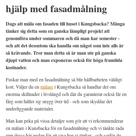
hjälp med fasadmålning
Dags att måla om fasaden till huset i Kungsbacka? Många
tänker sig detta som en ganska lämpligt projekt att
genomföra under sommaren och då man har semester -
och att det dessutom ska handla om något som inte alls är
så krävande. Tror man detta så är man ute på ganska
djupt vatten och man exponeras också för höga framtida
kostnader.
Fuskar man med en fasadmålning så blir hållbarheten väldigt
kort. Väljer du en
målare
i Kungsbacka så handlar det om
enorma skillnader i livslängd och där du garanterat också får en
färg som håller sig snygg över tid - och som skyddar det
underliggande materialet.
Man kan peka på vissa detaljer som gör att vi rekommenderar
en målare i Kunsbacka för en fasadmålning och vi tänkte rada
upp dessa här nedan för att visa hur vi tänker - och varför du