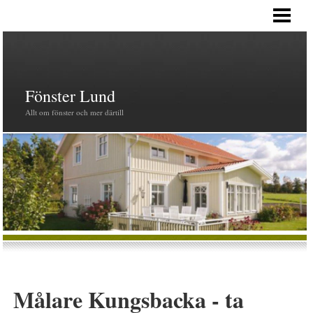
HEM
PRODUKTER
FÖNSTER
Fönster Lund
Allt om fönster och mer därtill
Målare Kungsbacka - ta