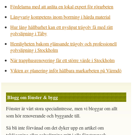
Fördelarna med att anlita en lokal expert för rörarbeten
Långvarig kompetens inom borrning i hårda material
Hur lång hållbarhet kan ett nyslipat trägolv få med rätt
golvslipning i Täby
Hemligheten bakom glänsande trägolv och professionell
golvslipning i Stockholm
När trapphusrenovering får ett större värde i Stockholm
Vikten av planering inför hållbara markarbeten på Värmdö
Blogg om fönster & bygg
Fönster är vårt stora specialintresse, men vi bloggar om allt
som hör renoverande och byggande till.
Så bli inte förvånad om det dyker upp en artikel om
takläggning eller golvslipning mitt i alla fönstersnack.