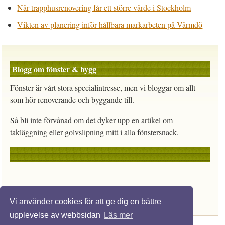
När trapphusrenovering får ett större värde i Stockholm
Vikten av planering inför hållbara markarbeten på Värmdö
Blogg om fönster & bygg
Fönster är vårt stora specialintresse, men vi bloggar om allt
som hör renoverande och byggande till.
Så bli inte förvånad om det dyker upp en artikel om
takläggning eller golvslipning mitt i alla fönstersnack.
Vi använder cookies för att ge dig en bättre
upplevelse av webbsidan
Läs mer