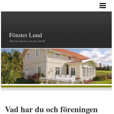
HEM
PRODUKTER
FÖNSTER
Fönster Lund
Allt om fönster och mer därtill
Vad har du och föreningen