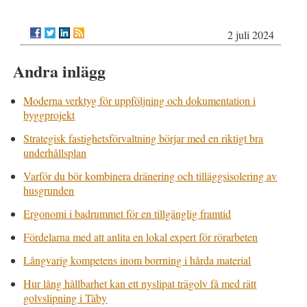
2 juli 2024
Andra inlägg
Moderna verktyg för uppföljning och dokumentation i
byggprojekt
Strategisk fastighetsförvaltning börjar med en riktigt bra
underhållsplan
Varför du bör kombinera dränering och tilläggsisolering av
husgrunden
Ergonomi i badrummet för en tillgänglig framtid
Fördelarna med att anlita en lokal expert för rörarbeten
Långvarig kompetens inom borrning i hårda material
Hur lång hållbarhet kan ett nyslipat trägolv få med rätt
golvslipning i Täby