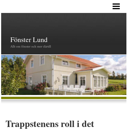
HEM
PRODUKTER
FÖNSTER
Fönster Lund
Allt om fönster och mer därtill
Trappstenens roll i det