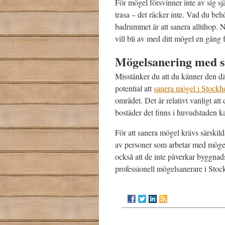
För mögel försvinner inte av sig sjä
trasa – det räcker inte. Vad du be
badrummet är att sanera alltihop. N
vill bli av med ditt mögel en gång f
Mögelsanering med s
Misstänker du att du känner den dä
potential att
sanera mögel i Stock
området. Det är relativt vanligt a
bostäder det finns i huvudstaden kan
För att sanera mögel krävs särskil
av personer som arbetar med mögels
också att de inte påverkar byggnad
professionell mögelsanerare i Stoc