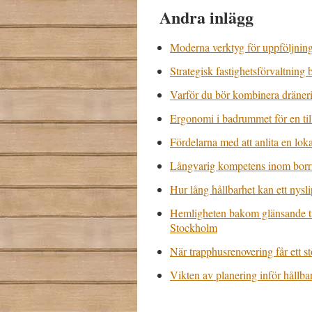
Andra inlägg
Moderna verktyg för uppföljnin
Strategisk fastighetsförvaltning 
Varför du bör kombinera dräneri
Ergonomi i badrummet för en til
Fördelarna med att anlita en loka
Långvarig kompetens inom borrn
Hur lång hållbarhet kan ett nysli
Hemligheten bakom glänsande trä
Stockholm
När trapphusrenovering får ett s
Vikten av planering inför håll