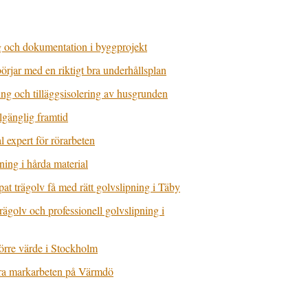
g och dokumentation i byggprojekt
börjar med en riktigt bra underhållsplan
ng och tilläggsisolering av husgrunden
lgänglig framtid
l expert för rörarbeten
ing i hårda material
pat trägolv få med rätt golvslipning i Täby
golv och professionell golvslipning i
törre värde i Stockholm
bara markarbeten på Värmdö