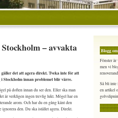
 Stockholm – avvakta
Blogg om
Fönster är 
men vi blo
gäller det att agera direkt. Tveka inte för att
renoverand
g i Stockholm innan problemet blir värre.
Så bli int
el på doften innan du ser den. Eller ska man
en artikel 
et är verkligen ingen trevlig lukt. Mögel har en
golvslipnin
rriterande arom. Och har du en gång känt den
e ignorera den. Du ska istället agera. Direkt.