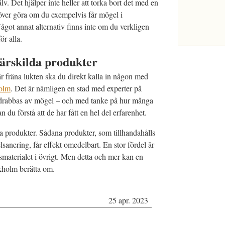
lv. Det hjälper inte heller att torka bort det med en
höver göra om du exempelvis får mögel i
ågot annat alternativ finns inte om du verkligen
ör alla.
ärskilda produkter
r fräna lukten ska du direkt kalla in någon med
holm
. Det är nämligen en stad med experter på
tt drabbas av mögel – och med tanke på hur många
 du förstå att de har fått en hel del erfarenhet.
da produkter. Sådana produkter, som tillhandahålls
anering, får effekt omedelbart. En stor fördel är
smaterialet i övrigt. Men detta och mer kan en
kholm berätta om.
25 apr. 2023