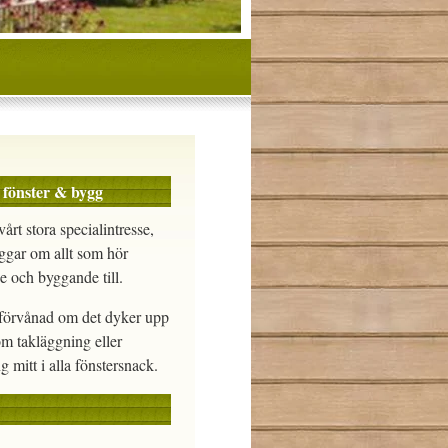
 fönster & bygg
vårt stora specialintresse,
ggar om allt som hör
e och byggande till.
e förvånad om det dyker upp
om takläggning eller
g mitt i alla fönstersnack.