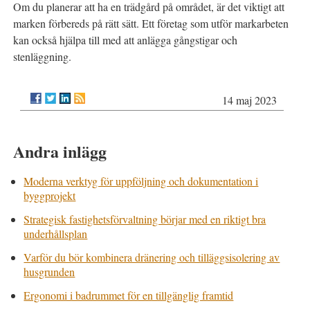
Om du planerar att ha en trädgård på området, är det viktigt att
marken förbereds på rätt sätt. Ett företag som utför markarbeten
kan också hjälpa till med att anlägga gångstigar och
stenläggning.
14 maj 2023
Andra inlägg
Moderna verktyg för uppföljning och dokumentation i
byggprojekt
Strategisk fastighetsförvaltning börjar med en riktigt bra
underhållsplan
Varför du bör kombinera dränering och tilläggsisolering av
husgrunden
Ergonomi i badrummet för en tillgänglig framtid