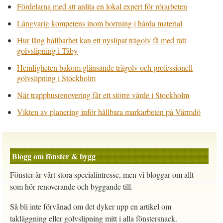
Fördelarna med att anlita en lokal expert för rörarbeten
Långvarig kompetens inom borrning i hårda material
Hur lång hållbarhet kan ett nyslipat trägolv få med rätt
golvslipning i Täby
Hemligheten bakom glänsande trägolv och professionell
golvslipning i Stockholm
När trapphusrenovering får ett större värde i Stockholm
Vikten av planering inför hållbara markarbeten på Värmdö
Blogg om fönster & bygg
Fönster är vårt stora specialintresse, men vi bloggar om allt
som hör renoverande och byggande till.
Så bli inte förvånad om det dyker upp en artikel om
takläggning eller golvslipning mitt i alla fönstersnack.