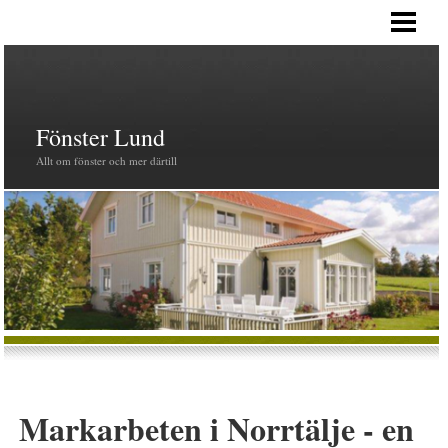
HEM
PRODUKTER
FÖNSTER
Fönster Lund
Allt om fönster och mer därtill
Markarbeten i Norrtälje - en