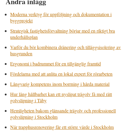
Andra inlägg
Moderna verktyg för uppföljning och dokumentation i
byggprojekt
Strategisk fastighetsförvaltning börjar med en riktigt bra
underhållsplan
Varför du bör kombinera dränering och tilläggsisolering av
husgrunden
Ergonomi i badrummet för en tillgänglig framtid
Fördelarna med att anlita en lokal expert för rörarbeten
Långvarig kompetens inom borrning i hårda material
Hur lång hållbarhet kan ett nyslipat trägolv få med rätt
golvslipning i Täby
Hemligheten bakom glänsande trägolv och professionell
golvslipning i Stockholm
När trapphusrenovering får ett större värde i Stockholm