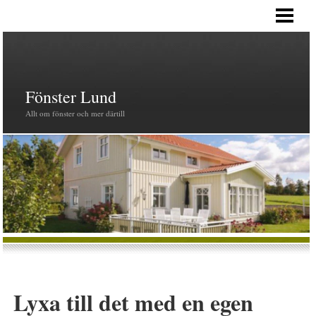
HEM
PRODUKTER
FÖNSTER
Fönster Lund
Allt om fönster och mer därtill
Lyxa till det med en egen