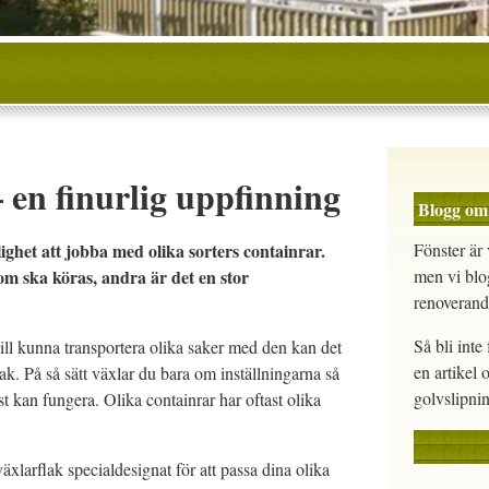
 en finurlig uppfinning
Blogg om
ighet att jobba med olika sorters containrar.
Fönster är 
m ska köras, andra är det en stor
men vi blo
renoverand
Så bli int
 vill kunna transportera olika saker med den kan det
en artikel 
flak. På så sätt växlar du bara om inställningarna så
golvslipnin
st kan fungera. Olika containrar har oftast olika
tväxlarflak specialdesignat för att passa dina olika