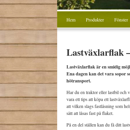
Hem
Produkter
Fönster
Lastväxlarflak –
Lastväxlarflak är en smidig möjl
Ena dagen kan det vara sopor so
hötransport.
Har du en traktor eller lastbil och
vara ett tips att köpa ett lastväxlar
att vilken slags fastlåsning som hel
sätt att låsas fast på flaket.
På en del ställen kan du få ditt las