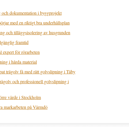
g och dokumentation i byggprojekt
börjar med en riktigt bra underhållsplan
ng och tilläggsisolering av husgrunden
lgänglig framtid
l expert för rörarbeten
ing i hårda material
pat trägolv få med rätt golvslipning i Täby
golv och professionell golvslipning i
törre värde i Stockholm
bara markarbeten på Värmdö