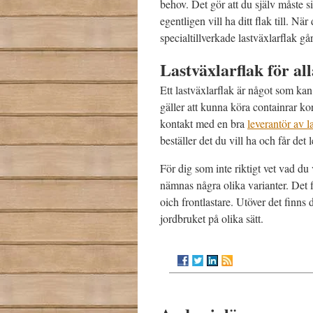
behov. Det gör att du själv måste s
egentligen vill ha ditt flak till. När
specialtillverkade lastväxlarflak går
Lastväxlarflak för al
Ett lastväxlarflak är något som kan h
gäller att kunna köra containrar ko
kontakt med en bra
leverantör av l
beställer det du vill ha och får det 
För dig som inte riktigt vet vad du v
nämnas några olika varianter. Det 
oich frontlastare. Utöver det finns
jordbruket på olika sätt.