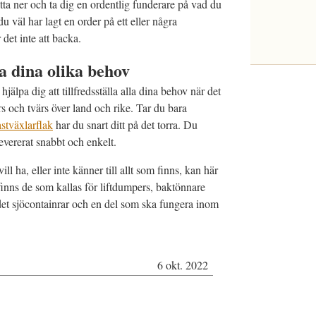
itta ner och ta dig en ordentlig funderare på vad du
 du väl har lagt en order på ett eller några
 det inte att backa.
la dina olika behov
jälpa dig att tillfredsställa alla dina behov när det
rs och tvärs över land och rike. Tar du bara
astväxlarflak
har du snart ditt på det torra. Du
levererat snabbt och enkelt.
ill ha, eller inte känner till allt som finns, kan här
finns de som kallas för liftdumpers, baktönnare
 det sjöcontainrar och en del som ska fungera inom
6 okt. 2022