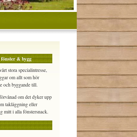
 fönster & bygg
vårt stora specialintresse,
ggar om allt som hör
e och byggande till.
e förvånad om det dyker upp
om takläggning eller
g mitt i alla fönstersnack.