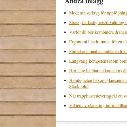
Andra inlägg
Moderna verktyg för uppföljnin
Strategisk fastighetsförvaltning 
Varför du bör kombinera dräneri
Ergonomi i badrummet för en til
Fördelarna med att anlita en loka
Långvarig kompetens inom borrn
Hur lång hållbarhet kan ett nysli
Hemligheten bakom glänsande trä
Stockholm
När trapphusrenovering får ett s
Vikten av planering inför håll