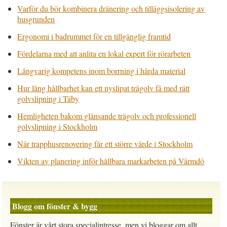
Varför du bör kombinera dränering och tilläggsisolering av
husgrunden
Ergonomi i badrummet för en tillgänglig framtid
Fördelarna med att anlita en lokal expert för rörarbeten
Långvarig kompetens inom borrning i hårda material
Hur lång hållbarhet kan ett nyslipat trägolv få med rätt
golvslipning i Täby
Hemligheten bakom glänsande trägolv och professionell
golvslipning i Stockholm
När trapphusrenovering får ett större värde i Stockholm
Vikten av planering inför hållbara markarbeten på Värmdö
Blogg om fönster & bygg
Fönster är vårt stora specialintresse, men vi bloggar om allt