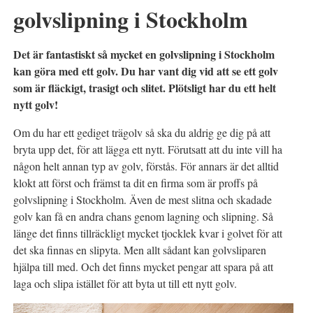
golvslipning i Stockholm
Det är fantastiskt så mycket en golvslipning i Stockholm
kan göra med ett golv. Du har vant dig vid att se ett golv
som är fläckigt, trasigt och slitet. Plötsligt har du ett helt
nytt golv!
Om du har ett gediget trägolv så ska du aldrig ge dig på att
bryta upp det, för att lägga ett nytt. Förutsatt att du inte vill ha
någon helt annan typ av golv, förstås. För annars är det alltid
klokt att först och främst ta dit en firma som är proffs på
golvslipning i Stockholm. Även de mest slitna och skadade
golv kan få en andra chans genom lagning och slipning. Så
länge det finns tillräckligt mycket tjocklek kvar i golvet för att
det ska finnas en slipyta. Men allt sådant kan golvsliparen
hjälpa till med. Och det finns mycket pengar att spara på att
laga och slipa istället för att byta ut till ett nytt golv.