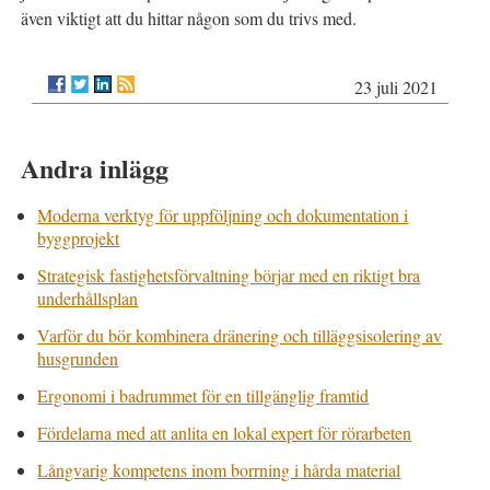
även viktigt att du hittar någon som du trivs med.
23 juli 2021
Andra inlägg
Moderna verktyg för uppföljning och dokumentation i
byggprojekt
Strategisk fastighetsförvaltning börjar med en riktigt bra
underhållsplan
Varför du bör kombinera dränering och tilläggsisolering av
husgrunden
Ergonomi i badrummet för en tillgänglig framtid
Fördelarna med att anlita en lokal expert för rörarbeten
Långvarig kompetens inom borrning i hårda material