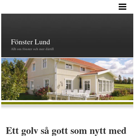
HEM
PRODUKTER
FÖNSTER
Fönster Lund
Allt om fönster och mer därtill
Ett golv så gott som nytt med