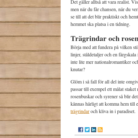
Det gäller alltså att vara realist. V
men när du får chansen, när du verk
se till att det blir praktiskt och he
hemmet ska platsa i en tidning.
Trägrindar och rose
Börja med att fundera på vilken sti
linjer, ståldetaljer och en färgskala
inte lite mer nationalromantiker och 
knutar?
Glöm i så fall för all del inte omgi
passar till exempel ett målat staket
rosenbuskar och syrener så blir det
kännas härligt att komma hem till 
trägrindar
och kliva in i paradiset.