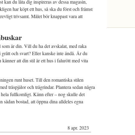
isst kan du låta dig inspireras av dessa magasin,
ligen har köpt ett hus, så ska du först och främst
mtrevligt trivsamt. Målet bör knappast vara att
nbuskar
l som är din. Vill du ha det avskalat, med raka
 i grått och svart? Eller kanske inte ändå. Är du
känner att din stil är ett hus i falurött med vita
vningen runt huset. Till den romantiska stilen
 med träspjälor och trägrindar. Plantera sedan några
 hela fullkomligt. Känn efter – nog skulle det
en sådan bostad, att öppna dina alldeles egna
8 apr. 2023