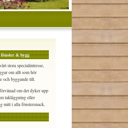
 fönster & bygg
vårt stora specialintresse,
ggar om allt som hör
e och byggande till.
e förvånad om det dyker upp
om takläggning eller
g mitt i alla fönstersnack.