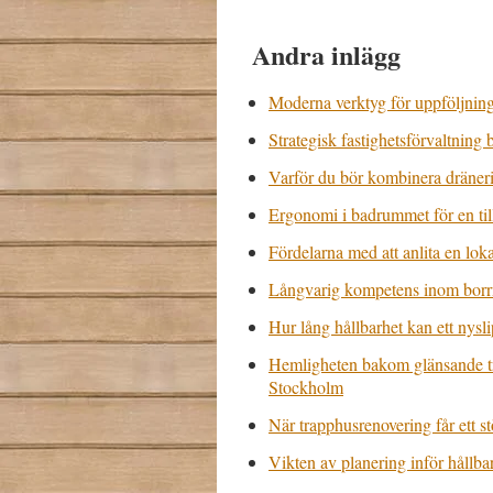
Andra inlägg
Moderna verktyg för uppföljnin
Strategisk fastighetsförvaltning 
Varför du bör kombinera dräneri
Ergonomi i badrummet för en til
Fördelarna med att anlita en loka
Långvarig kompetens inom borrn
Hur lång hållbarhet kan ett nysli
Hemligheten bakom glänsande trä
Stockholm
När trapphusrenovering får ett s
Vikten av planering inför håll