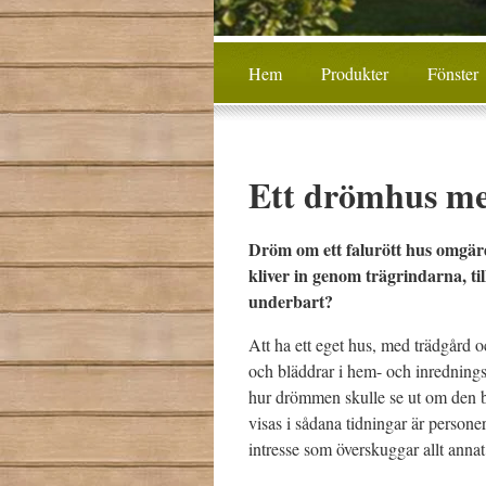
Hem
Produkter
Fönster
Ett drömhus me
Dröm om ett falurött hus omgärda
kliver in genom trägrindarna, ti
underbart?
Att ha ett eget hus, med trädgård 
och bläddrar i hem- och inrednings
hur drömmen skulle se ut om den b
visas i sådana tidningar är persone
intresse som överskuggar allt annat