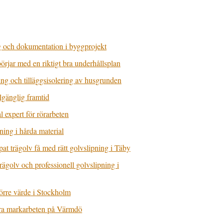
g och dokumentation i byggprojekt
börjar med en riktigt bra underhållsplan
ng och tilläggsisolering av husgrunden
lgänglig framtid
l expert för rörarbeten
ing i hårda material
pat trägolv få med rätt golvslipning i Täby
golv och professionell golvslipning i
törre värde i Stockholm
bara markarbeten på Värmdö