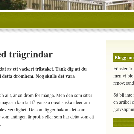
d trägrindar
Blogg om
t av ett vackert trästaket. Tänk dig att du
Fönster är 
ll detta drömhem. Nog skulle det vara
men vi blo
renoverand
Så bli int
och allt, är en dröm för många. Men den som sitter
en artikel 
magasin kan lätt få ganska orealistiska idéer om
golvslipnin
lev verklighet. De som ligger bakom det som
r som antingen är proffs eller som har detta som ett
.