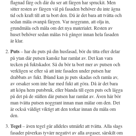
flagnad färg och där du ser att färgen har spruckit. Men
sitter resten av färgen väl på fasaden behöver du inte ägna
tid och kraft till att ta bort den. Då är det bara att tvätta och
sedan måla ovanpå färgen. Var noggrann, att olja in,
grundmåla och måla om det nya materialet. Resten av
huset behöver sedan målas två gånger innan hela fasaden
är klar.
Puts
– har du puts på din husfasad, bör du titta efter delar
på ytan där putsen kanske har ramlat av. Det kan vara
tecken på fuktskador. Så du bör ta bort mer av putsen och
verkligen se efter så att inte fasaden under putsen har
drabbats av fukt. Ibland kan ju puts skadas och ramla av,
av orsaker som inte har med fukt att göra. Då är det bara
att köpa hem putsbruk, eller blanda till egen puts och lägga
på det på de ställen där putsen har ramlat av. Även här bör
man tvätta putsen noggrant innan man målar om den. Det
är också väldigt viktigt att den torkar innan du måla om
den.
Tegel
– även tegel går alldeles utmärkt att tvätta. Alla slags
fasader påverkas tyvärr negativt av alla avgaser, särskilt om