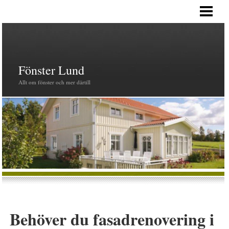
HEM
PRODUKTER
FÖNSTER
Fönster Lund
Allt om fönster och mer därtill
Behöver du fasadrenovering i