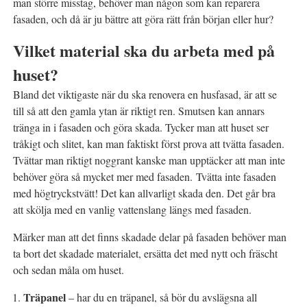
man större misstag, behöver man någon som kan reparera
fasaden, och då är ju bättre att göra rätt från början eller hur?
Vilket material ska du arbeta med på
huset?
Bland det viktigaste när du ska renovera en husfasad, är att se
till så att den gamla ytan är riktigt ren. Smutsen kan annars
tränga in i fasaden och göra skada. Tycker man att huset ser
tråkigt och slitet, kan man faktiskt först prova att tvätta fasaden.
Tvättar man riktigt noggrant kanske man upptäcker att man inte
behöver göra så mycket mer med fasaden. Tvätta inte fasaden
med högtryckstvätt! Det kan allvarligt skada den. Det går bra
att skölja med en vanlig vattenslang längs med fasaden.
Märker man att det finns skadade delar på fasaden behöver man
ta bort det skadade materialet, ersätta det med nytt och fräscht
och sedan måla om huset.
Träpanel
– har du en träpanel, så bör du avslägsna all