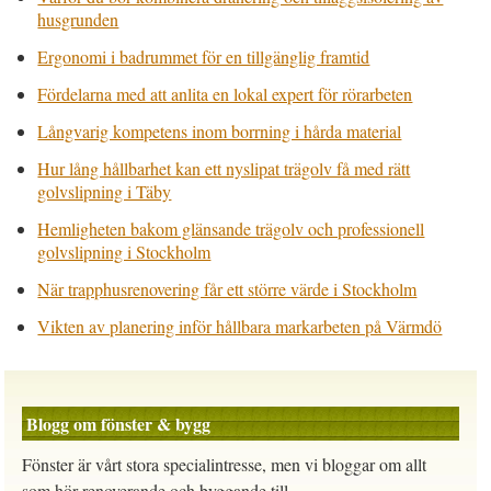
husgrunden
Ergonomi i badrummet för en tillgänglig framtid
Fördelarna med att anlita en lokal expert för rörarbeten
Långvarig kompetens inom borrning i hårda material
Hur lång hållbarhet kan ett nyslipat trägolv få med rätt
golvslipning i Täby
Hemligheten bakom glänsande trägolv och professionell
golvslipning i Stockholm
När trapphusrenovering får ett större värde i Stockholm
Vikten av planering inför hållbara markarbeten på Värmdö
Blogg om fönster & bygg
Fönster är vårt stora specialintresse, men vi bloggar om allt
som hör renoverande och byggande till.