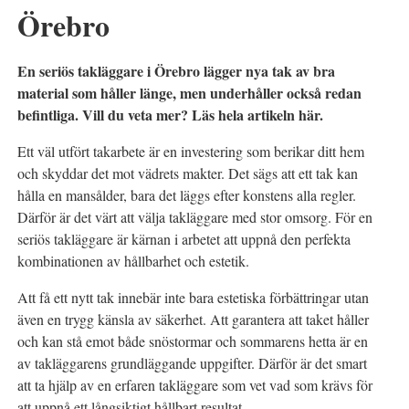
Örebro
En seriös takläggare i Örebro lägger nya tak av bra
material som håller länge, men underhåller också redan
befintliga. Vill du veta mer? Läs hela artikeln här.
Ett väl utfört takarbete är en investering som berikar ditt hem
och skyddar det mot vädrets makter. Det sägs att ett tak kan
hålla en mansålder, bara det läggs efter konstens alla regler.
Därför är det värt att välja takläggare med stor omsorg. För en
seriös takläggare är kärnan i arbetet att uppnå den perfekta
kombinationen av hållbarhet och estetik.
Att få ett nytt tak innebär inte bara estetiska förbättringar utan
även en trygg känsla av säkerhet. Att garantera att taket håller
och kan stå emot både snöstormar och sommarens hetta är en
av takläggarens grundläggande uppgifter. Därför är det smart
att ta hjälp av en erfaren takläggare som vet vad som krävs för
att uppnå ett långsiktigt hållbart resultat.