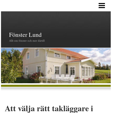
HEM
PRODUKTER
FÖNSTER
Fönster Lund
Allt om fönster och mer därtill
Att välja rätt takläggare i