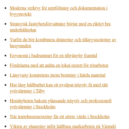
Moderna verktyg för uppföljning och dokumentation i
byggprojekt
Strategisk fastighetsförvaltning börjar med en riktigt bra
underhållsplan
Varför du bör kombinera dränering och tilläggsisolering av
husgrunden
Ergonomi i badrummet för en tillgänglig framtid
Fördelarna med att anlita en lokal expert för rörarbeten
Långvarig kompetens inom borrning i hårda material
Hur lång hållbarhet kan ett nyslipat trägolv få med rätt
golvslipning i Täby
Hemligheten bakom glänsande trägolv och professionell
golvslipning i Stockholm
När trapphusrenovering får ett större värde i Stockholm
Vikten av planering inför hållbara markarbeten på Värmdö